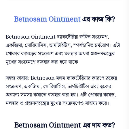
Betnosam Ointment
এর কাজ কি?
Betnoson Ointment ব্যাকটেরিয়া জনিত সংক্রমণ,
একজিমা, সোরিয়াসিস, ডার্মাটাইটিস, স্পর্শজনিত চর্মরোগ। এটা
পোকার কামড়ের সংক্রমণ এবং মলদ্বার অথবা প্রজননতন্ত্রের
মুখের সংক্রমণে ব্যবহার করা হয়ে থাকে
সহজ ভাষায়: Betnoson মলম ব্যাকটেরিয়ার কারণে ত্বকের
সংক্রমণ, একজিমা, সোরিয়াসিস, ডার্মাটাইটিস এবং ত্বকের
অন্যান্য সমস্যা কমাতে ব্যবহার করা হয়। এটি পোকার কামড়,
মলদ্বার ও প্রজননতন্ত্রের মুখের সংক্রমণেও সাহায্য করে।
Betnosam Ointment এর দাম কত?