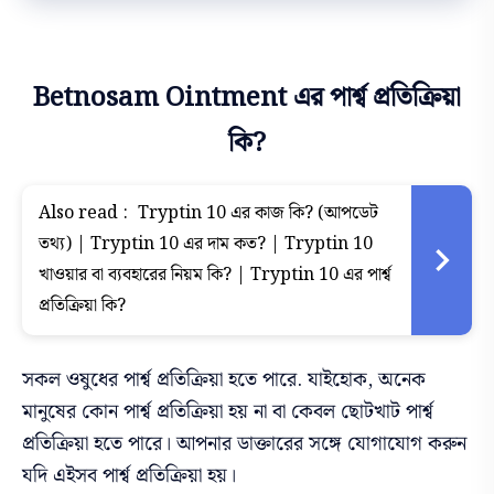
Betnosam Ointment এর পার্শ্ব প্রতিক্রিয়া
কি?
Also read :
Tryptin 10 এর কাজ কি? (আপডেট
তথ্য) | Tryptin 10 এর দাম কত? | Tryptin 10
খাওয়ার বা ব্যবহারের নিয়ম কি? | Tryptin 10 এর পার্শ্ব
প্রতিক্রিয়া কি?
সকল ওষুধের পার্শ্ব প্রতিক্রিয়া হতে পারে. যাইহোক, অনেক
মানুষের কোন পার্শ্ব প্রতিক্রিয়া হয় না বা কেবল ছোটখাট পার্শ্ব
প্রতিক্রিয়া হতে পারে। আপনার ডাক্তারের সঙ্গে যোগাযোগ করুন
যদি এইসব পার্শ্ব প্রতিক্রিয়া হয়।