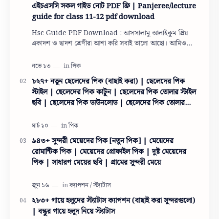
এইচএসসি সকল গাইড নোট PDF ফ্রি | Panjeree/lecture
guide for class 11-12 pdf download
Hsc Guide PDF Download : আসসালামু আলাইকুম প্রিয়
একাদশ ও দ্বাদশ শ্রেণীরা আশা করি সবাই ভালো আছো। আমিও
তোমাদের দোয়ায় অনেক অনেক ভালো আছি। তো একাদশ ও দ…
৮২৭+ নতুন ছেলেদের পিক (বাছাই করা) | ছেলেদের পিক
স্টাইল | ছেলেদের পিক কাটুন | ছেলেদের পিক তোলার স্টাইল
ছবি | ছেলেদের পিক ডাউনলোড | ছেলেদের পিক তোলার
স্টাইল
৯৪৩+ সুন্দরী মেয়েদের পিক [নতুন পিক] | মেয়েদের
রোমান্টিক পিক | মেয়েদের প্রোফাইল পিক | দুষ্ট মেয়েদের
পিক | সাধারণ মেয়ের ছবি | গ্রামের সুন্দরী মেয়ে
২৮৩+ গায়ে হলুদের স্ট্যাটাস ক্যাপশন (বাছাই করা সুন্দরগুলো)
| বন্ধুর গায়ে হলুদ নিয়ে স্ট্যাটাস