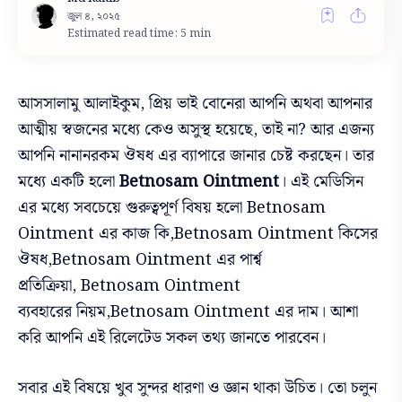
Estimated read time: 5 min
আসসালামু আলাইকুম, প্রিয় ভাই বোনেরা আপনি অথবা আপনার
আত্মীয় স্বজনের মধ্যে কেও অসুস্থ হয়েছে, তাই না? আর এজন্য
আপনি নানানরকম ঔষধ এর ব্যাপারে জানার চেষ্ট করছেন। তার
মধ্যে একটি হলো
Betnosam Ointment
।
এই মেডিসিন
এর মধ্যে সবচেয়ে গুরুত্বপূর্ণ বিষয় হলো Betnosam
Ointment এর কাজ কি,Betnosam Ointment কিসের
ঔষধ,
Betnosam Ointment এর পার্শ্ব
প্রতিক্রিয়া,
Betnosam Ointment
ব্যবহারের নিয়ম,Betnosam Ointment এর দাম। আশা
করি আপনি এই রিলেটেড সকল তথ্য জানতে পারবেন।
সবার এই বিষয়ে খুব সুন্দর ধারণা ও জ্ঞান থাকা উচিত। তো চলুন