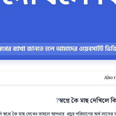
Also r
?
স্বপ্নে কৈ মাছ দেখিলে ক
 স্বপ্নে কৈ মাছ দেখেন তাহলে আপনার
প্রচুর পরিমাণের অর্থ লাভের 