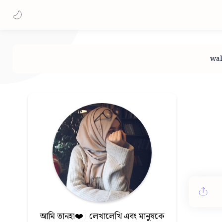
আমি তানহা❤️। লেখালেখি এবং মানুষকে