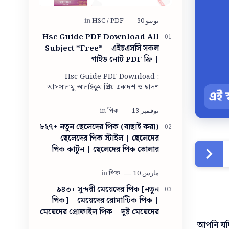
Hsc Guide PDF Download All
Subject *Free* | এইচএসসি সকল
গাইড নোট PDF ফ্রি |
Panjeree/lecture guide for
Hsc Guide PDF Download :
class 11-12 pdf download
আসসালামু আলাইকুম প্রিয় একাদশ ও দ্বাদশ
শ্রেণীরা আশা করি সবাই ভালো আছো। আমিও
তোমাদের দোয়ায় অনেক অনেক ভালো আছি।
তো একাদশ ও দ…
৮২৭+ নতুন ছেলেদের পিক (বাছাই করা)
| ছেলেদের পিক স্টাইল | ছেলেদের
পিক কাটুন | ছেলেদের পিক তোলার
স্টাইল ছবি | ছেলেদের পিক ডাউনলোড
| ছেলেদের পিক তোলার স্টাইল
৯৪৩+ সুন্দরী মেয়েদের পিক [নতুন
পিক] | মেয়েদের রোমান্টিক পিক |
মেয়েদের প্রোফাইল পিক | দুষ্ট মেয়েদের
পিক | সাধারণ মেয়ের ছবি | গ্রামের
আপনি যদি