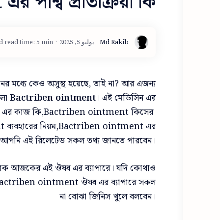
পার্শ্ব প্রতিক্রিয়া কি?
d read time: 5 min
র মধ্যে কেও অসুস্থ হয়েছে, তাই না? আর এজন্য
হলো
Bactriben ointment
।
এই মেডিসিন এর
ment এর কাজ কি,Bactriben ointment কিসের
ব্যবহারের নিয়ম,Bactriben ointment এর
 আপনি এই রিলেটেড সকল তথ্য জানতে পারবেন।
য়া যাক আজকের এই
ঔষধ এর ব্যাপারে। যদি কোথাও
actriben ointment
ঔষধ এর ব্যাপারে সকল
না বোঝা জিনিস খুলে বলবেন।