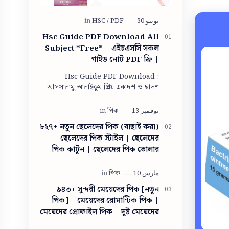
Hsc Guide PDF Download All
Subject *Free* | এইচএসসি সকল
গাইড নোট PDF ফ্রি |
Panjeree/lecture guide for
Hsc Guide PDF Download :
class 11-12 pdf download
আসসালামু আলাইকুম প্রিয় একাদশ ও দ্বাদশ
শ্রেণীরা আশা করি সবাই ভালো আছো। আমিও
তোমাদের দোয়ায় অনেক অনেক ভালো আছি।
তো একাদশ ও দ…
৮২৭+ নতুন ছেলেদের পিক (বাছাই করা)
| ছেলেদের পিক স্টাইল | ছেলেদের
পিক কাটুন | ছেলেদের পিক তোলার
স্টাইল ছবি | ছেলেদের পিক ডাউনলোড
| ছেলেদের পিক তোলার স্টাইল
৯৪৩+ সুন্দরী মেয়েদের পিক [নতুন
পিক] | মেয়েদের রোমান্টিক পিক |
মেয়েদের প্রোফাইল পিক | দুষ্ট মেয়েদের
পিক | সাধারণ মেয়ের ছবি | গ্রামের