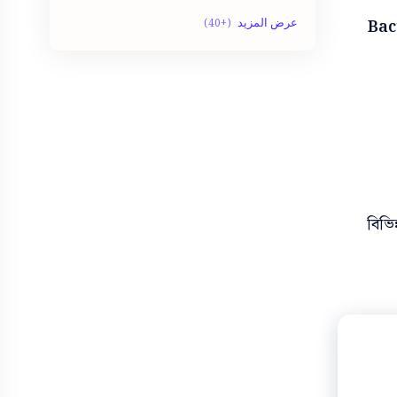
English Tools
Bom dia
Bac
Government jobs
Fotos
Job List
HSC
King
Jobs
Paragraph
Lawyer
বিভি
Photos
PDF
Random
Private Jobs
Shayari
Result
SSC
Significado dos Sonhos
Trending
Tools