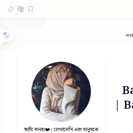
B
| B
আমি তানহা❤️। লেখালেখি এবং মানুষকে