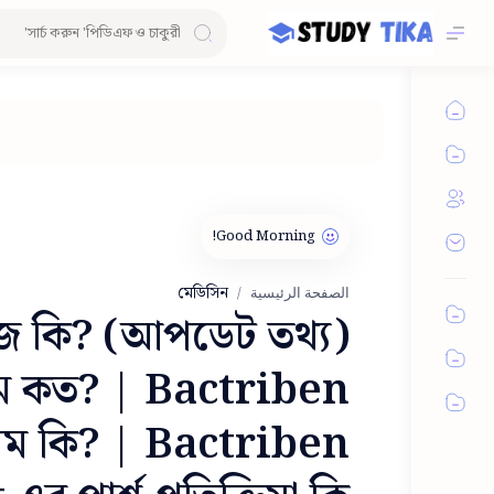
মেডিসিন
الصفحة الرئيسية
 কি? (আপডেট তথ্য)
ম কত? | Bactriben
য়ম কি? | Bactriben