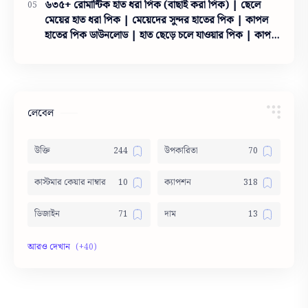
৬৩৫+ রোমান্টিক হাত ধরা পিক (বাছাই করা পিক) | ছেলে
মেয়ের হাত ধরা পিক | মেয়েদের সুন্দর হাতের পিক | কাপল
হাতের পিক ডাউনলোড | হাত ছেড়ে চলে যাওয়ার পিক | কাপল
হাতের পিক ইসলামিক
লেবেল
উক্তি
উপকারিতা
কাস্টমার কেয়ার নাম্বার
ক্যাপশন
ডিজাইন
দাম
দোয়া
নামের অর্থ
নামের তালিকা
পার্থক্য