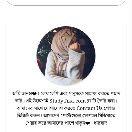
আমি তানহা❤️। লেখালেখি এবং মানুষকে সাহায্য করতে পছন্দ
করি। এই উদ্দেশ্যই StudyTika.com ব্লগটি তৈরি করা।
আমাদের সাথে যোগাযোগ করতে Contact Us পেইজ
ভিজিট করুন। আমাদের পোস্টগুলো সোশ্যাল মিডিয়াতে
শেয়ার করে আমাদের পাশে থাকুন❤️। ধন্যবাদ