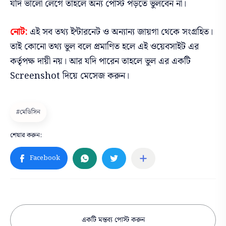
যদি ভালো লেগে তাহলে অন্য পোস্ট পড়তে ভুলবেন না।
নোট:
এই সব তথ্য ইন্টারনেট ও অন্যান্য জায়গা থেকে সংগ্রহিত।
তাই কোনো তথ্য ভুল বলে প্রমাণিত হলে এই ওয়েবসাইট এর
কর্তৃপক্ষ দায়ী নয়। আর যদি পারেন তাহলে ভুল এর একটি
Screenshot দিয়ে মেসেজ করুন।
একটি মন্তব্য পোস্ট করুন