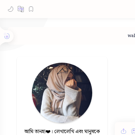
আমি তানহা❤️। লেখালেখি এবং মানুষকে