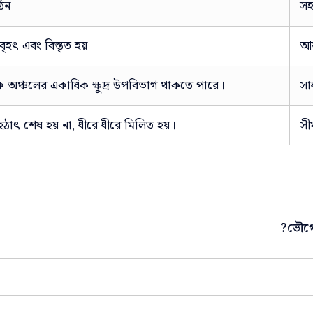
িন।
স
ৃহৎ এবং বিস্তৃত হয়।
আয
িক অঞ্চলের একাধিক ক্ষুদ্র উপবিভাগ থাকতে পারে।
সা
হঠাৎ শেষ হয় না, ধীরে ধীরে মিলিত হয়।
সী
ভৌগোল