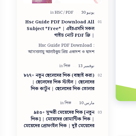
Hsc Guide PDF Download All
Subject *Free* | এইচএসসি সকল
গাইড নোট PDF ফ্রি |
Panjeree/lecture guide for
Hsc Guide PDF Download :
class 11-12 pdf download
আসসালামু আলাইকুম প্রিয় একাদশ ও দ্বাদশ
শ্রেণীরা আশা করি সবাই ভালো আছো। আমিও
তোমাদের দোয়ায় অনেক অনেক ভালো আছি।
তো একাদশ ও দ…
৮২৭+ নতুন ছেলেদের পিক (বাছাই করা)
| ছেলেদের পিক স্টাইল | ছেলেদের
পিক কাটুন | ছেলেদের পিক তোলার
স্টাইল ছবি | ছেলেদের পিক ডাউনলোড
| ছেলেদের পিক তোলার স্টাইল
৯৪৩+ সুন্দরী মেয়েদের পিক [নতুন
পিক] | মেয়েদের রোমান্টিক পিক |
মেয়েদের প্রোফাইল পিক | দুষ্ট মেয়েদের
পিক | সাধারণ মেয়ের ছবি | গ্রামের