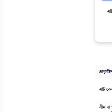
উপকারিতা
উক্তি
এট
ক্যাপশন
কাস্টমার কেয়ার নাম্বার
দাম
ডিজাইন
নামের অর্থ
দোয়া
পার্থক্য
নামের তালিকা
বাস সার্ভিস
পিক
প্রাকৃত
মেডিসিন
ভাবসম্প্রসারণ
এটি কে
শুভেচ্ছা
রচনা
স্ট্যাটাস
সংজ্ঞা
সীমানা 