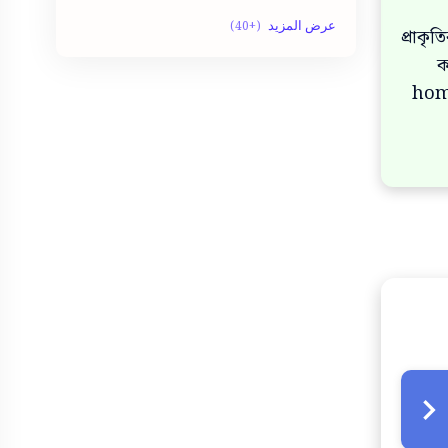
English Tools
Bom dia
প্রাকৃ
ক
Government jobs
Fotos
homo
Job List
HSC
King
Jobs
Paragraph
Lawyer
Photos
PDF
Random
Private Jobs
Shayari
Result
SSC
Significado dos Sonhos
Trending
Tools