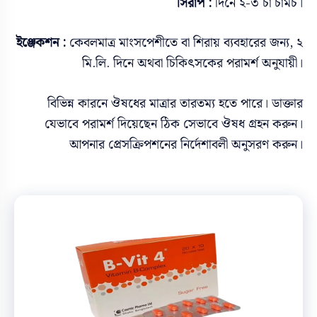
সিরাপ :
দিনে ২-৩ চা চামচ।
ইঞ্জেকশন :
কেবলমাত্র মাংসপেশীতে বা শিরায় ব্যবহারের জন্য, ২
মি.লি. দিনে অথবা চিকিৎসকের পরামর্শ অনুযায়ী।
বিভিন্ন কারনে ঔষধের মাত্রার তারতম্য হতে পারে। ডাক্তার
যেভাবে পরামর্শ দিয়েছেন ঠিক সেভাবে ঔষধ গ্রহন করুন।
আপনার প্রেসক্রিপশনের নির্দেশাবলী অনুসরণ করুন।