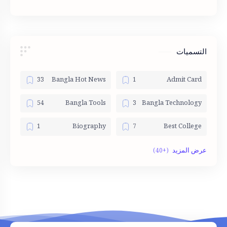
হাতের পিক ইসলামিক
التسميات
Bangla Hot News
Admit Card
Bangla Tools
Bangla Technology
Biography
Best College
English Tools
Bom dia
Government jobs
Fotos
Job List
HSC
King
Jobs