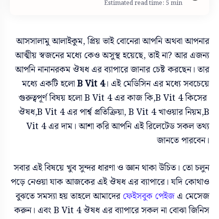
Estimated read time: 5 min
আসসালামু আলাইকুম, প্রিয় ভাই বোনেরা আপনি অথবা আপনার
আত্মীয় স্বজনের মধ্যে কেও অসুস্থ হয়েছে, তাই না? আর এজন্য
আপনি নানানরকম ঔষধ এর ব্যাপারে জানার চেষ্ট করছেন। তার
মধ্যে একটি হলো
B Vit 4
।
এই মেডিসিন এর মধ্যে সবচেয়ে
গুরুত্বপূর্ণ বিষয় হলো B Vit 4 এর কাজ কি,B Vit 4 কিসের
ঔষধ,
B Vit 4 এর পার্শ্ব প্রতিক্রিয়া,
B Vit 4 খাওয়ার নিয়ম,B
Vit 4 এর দাম। আশা করি আপনি এই রিলেটেড সকল তথ্য
জানতে পারবেন।
সবার এই বিষয়ে খুব সুন্দর ধারণা ও জ্ঞান থাকা উচিত। তো চলুন
পড়ে নেওয়া যাক আজকের এই
ঔষধ এর ব্যাপারে। যদি কোথাও
বুঝতে সমস্যা হয় তাহলে আমাদের
ফেইসবুক পেইজ
এ মেসেজ
করুন। এবং
B Vit 4
ঔষধ এর ব্যাপারে সকল না বোঝা জিনিস