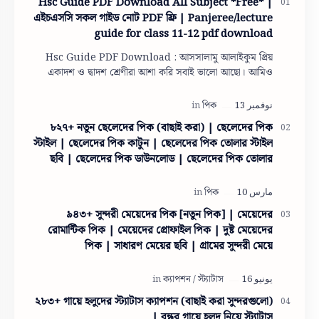
Hsc Guide PDF Download All Subject *Free* |
এইচএসসি সকল গাইড নোট PDF ফ্রি | Panjeree/lecture
guide for class 11-12 pdf download
Hsc Guide PDF Download : আসসালামু আলাইকুম প্রিয়
একাদশ ও দ্বাদশ শ্রেণীরা আশা করি সবাই ভালো আছো। আমিও
তোমাদের দোয়ায় অনেক অনেক ভালো আছি। তো একাদশ ও দ…
৮২৭+ নতুন ছেলেদের পিক (বাছাই করা) | ছেলেদের পিক
স্টাইল | ছেলেদের পিক কাটুন | ছেলেদের পিক তোলার স্টাইল
ছবি | ছেলেদের পিক ডাউনলোড | ছেলেদের পিক তোলার
স্টাইল
৯৪৩+ সুন্দরী মেয়েদের পিক [নতুন পিক] | মেয়েদের
রোমান্টিক পিক | মেয়েদের প্রোফাইল পিক | দুষ্ট মেয়েদের
পিক | সাধারণ মেয়ের ছবি | গ্রামের সুন্দরী মেয়ে
২৮৩+ গায়ে হলুদের স্ট্যাটাস ক্যাপশন (বাছাই করা সুন্দরগুলো)
| বন্ধুর গায়ে হলুদ নিয়ে স্ট্যাটাস