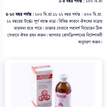
১-৪ বছর পর্যন্ত :
১০০ মি.গ্রা.
৫-১০ বছর পর্যন্ত :
২০০ মি.গ্রা.১১-১২ বছর পর্যন্ত : ৩০০ মি.গ্রা.
১২ বছরের উর্দ্ধেঃ পূর্ণ বয়স্ক মাত্ৰা। বিভিন্ন কারনে ঔষধের মাত্রার
তারতম্য হতে পারে। ডাক্তার যেভাবে পরামর্শ দিয়েছেন ঠিক
সেভাবে ঔষধ গ্রহন করুন। আপনার প্রেসক্রিপশনের নির্দেশাবলী
অনুসরণ করুন।