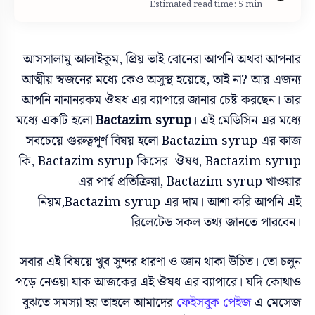
Estimated read time: 5 min
আসসালামু আলাইকুম, প্রিয় ভাই বোনেরা আপনি অথবা আপনার
আত্মীয় স্বজনের মধ্যে কেও অসুস্থ হয়েছে, তাই না? আর এজন্য
আপনি নানানরকম ঔষধ এর ব্যাপারে জানার চেষ্ট করছেন। তার
মধ্যে একটি হলো
Bactazim syrup
।
এই মেডিসিন এর মধ্যে
সবচেয়ে গুরুত্বপূর্ণ বিষয় হলো Bactazim syrup এর কাজ
কি, Bactazim syrup কিসের ঔষধ,
Bactazim syrup
এর পার্শ্ব প্রতিক্রিয়া,
Bactazim syrup খাওয়ার
নিয়ম,Bactazim syrup এর দাম। আশা করি আপনি এই
রিলেটেড সকল তথ্য জানতে পারবেন।
সবার এই বিষয়ে খুব সুন্দর ধারণা ও জ্ঞান থাকা উচিত। তো চলুন
পড়ে নেওয়া যাক আজকের এই
ঔষধ এর ব্যাপারে। যদি কোথাও
বুঝতে সমস্যা হয় তাহলে আমাদের
ফেইসবুক পেইজ
এ মেসেজ