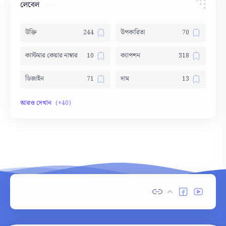
লেবেল
উক্তি
উপকারিতা
কাস্টমার কেয়ার নাম্বার
ক্যাপশন
ডিজাইন
দাম
দোয়া
নামের অর্থ
নামের তালিকা
পার্থক্য
পিক
বাস সার্ভিস
ভাবসম্প্রসারণ
মেডিসিন
রচনা
শুভেচ্ছা
সংজ্ঞা
স্ট্যাটাস