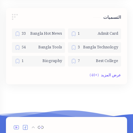
التسميات
Bangla Hot News
Admit Card
Bangla Tools
Bangla Technology
Biography
Best College
English Tools
Bom dia
Government jobs
Fotos
Job List
HSC
King
Jobs
Paragraph
Lawyer