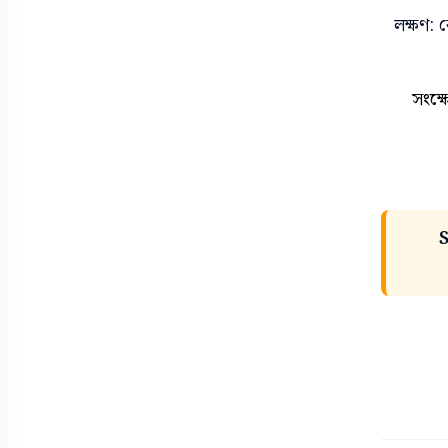
লক্ষণ: ক
Trending
Tools
উপকারিতা
উক্তি
সংক্ষ
ক্যাপশন
কাস্টমার কেয়ার নাম্বার
দাম
ডিজাইন
নামের অর্থ
দোয়া
পার্থক্য
নামের তালিকা
বাস সার্ভিস
পিক
মেডিসিন
ভাবসম্প্রসারণ
শুভেচ্ছা
রচনা