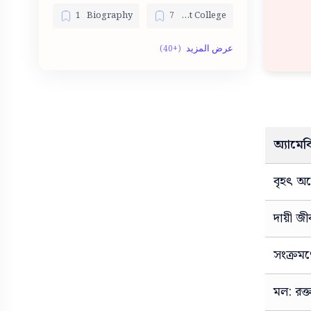
Biography
Best College
English Tools
Bom dia
Government jobs
Fotos
Job List
HSC
অ্যামে
King
Jobs
Paragraph
Lawyer
বৃহৎ অন্
Photos
PDF
দায়ী 
Random
Private Jobs
সংক্রমণ
Shayari
Result
মল: রক্ত
SSC
Significado dos Sonhos