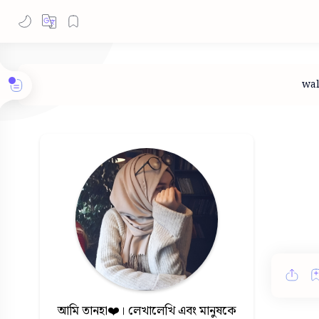
আমি তানহা❤️। লেখালেখি এবং মানুষকে