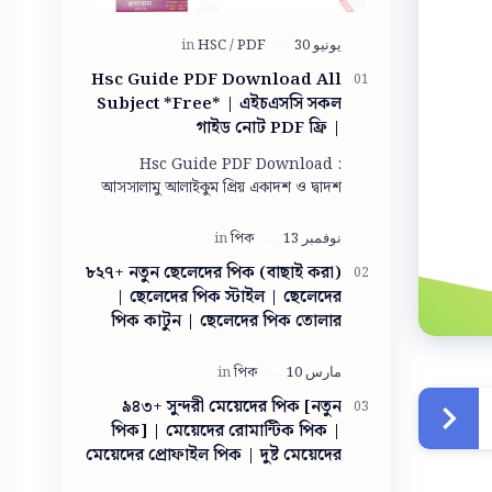
Hsc Guide PDF Download All
Subject *Free* | এইচএসসি সকল
গাইড নোট PDF ফ্রি |
Panjeree/lecture guide for
Hsc Guide PDF Download :
class 11-12 pdf download
আসসালামু আলাইকুম প্রিয় একাদশ ও দ্বাদশ
শ্রেণীরা আশা করি সবাই ভালো আছো। আমিও
তোমাদের দোয়ায় অনেক অনেক ভালো আছি।
তো একাদশ ও দ…
৮২৭+ নতুন ছেলেদের পিক (বাছাই করা)
| ছেলেদের পিক স্টাইল | ছেলেদের
পিক কাটুন | ছেলেদের পিক তোলার
স্টাইল ছবি | ছেলেদের পিক ডাউনলোড
| ছেলেদের পিক তোলার স্টাইল
৯৪৩+ সুন্দরী মেয়েদের পিক [নতুন
পিক] | মেয়েদের রোমান্টিক পিক |
মেয়েদের প্রোফাইল পিক | দুষ্ট মেয়েদের
পিক | সাধারণ মেয়ের ছবি | গ্রামের