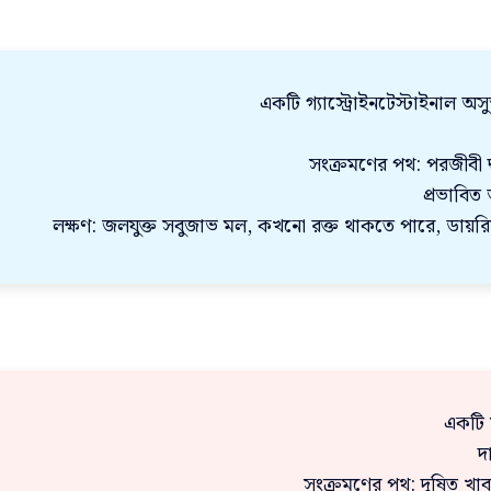
একটি গ্যাস্ট্রোইনটেস্টাইনাল অসুস
সংক্রমণের পথ: পরজীবী দ্বা
প্রভাবিত
লক্ষণ: জলযুক্ত সবুজাভ মল, কখনো রক্ত থাকতে পারে, ডায়রিয়া
একটি স
দ
সংক্রমণের পথ: দূষিত খা