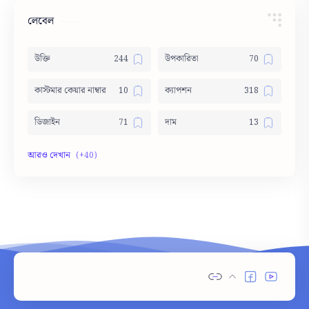
লেবেল
উক্তি
উপকারিতা
কাস্টমার কেয়ার নাম্বার
ক্যাপশন
ডিজাইন
দাম
দোয়া
নামের অর্থ
নামের তালিকা
পার্থক্য
পিক
বাস সার্ভিস
ভাবসম্প্রসারণ
মেডিসিন
রচনা
শুভেচ্ছা