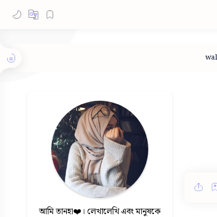
আমি তানহা❤️। লেখালেখি এবং মানুষকে