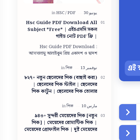
Hsc Guide PDF Download All
Subject *Free* | এইচএসসি সকল
গাইড নোট PDF ফ্রি |
Panjeree/lecture guide for
Hsc Guide PDF Download :
class 11-12 pdf download
আসসালামু আলাইকুম প্রিয় একাদশ ও দ্বাদশ
শ্রেণীরা আশা করি সবাই ভালো আছো। আমিও
তোমাদের দোয়ায় অনেক অনেক ভালো আছি।
তো একাদশ ও দ…
৮২৭+ নতুন ছেলেদের পিক (বাছাই করা)
| ছেলেদের পিক স্টাইল | ছেলেদের
পিক কাটুন | ছেলেদের পিক তোলার
স্টাইল ছবি | ছেলেদের পিক ডাউনলোড
| ছেলেদের পিক তোলার স্টাইল
৯৪৩+ সুন্দরী মেয়েদের পিক [নতুন
পিক] | মেয়েদের রোমান্টিক পিক |
মেয়েদের প্রোফাইল পিক | দুষ্ট মেয়েদের
পিক | সাধারণ মেয়ের ছবি | গ্রামের