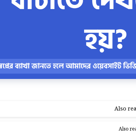
Also rea
Also re